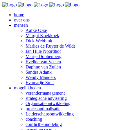
home
over ons
mensen
Aafke Osse
Margôt Koekkoek
Dick Webbink
Marlies de Ruyter de Wildt
Jan Hille Noordhof
Marije Dobbenberg
Eveline van Veelen
Daphne van Zuilen
Sandra Adank
Wendy Manders
Evamarije Smit
mogelijkheden
verandermanagement
strategische advisering
Organisatieontwikkeling
procesoptimalisatie
Leiderschapsontwikkeling
coaching
conflictbemiddeling
executive search