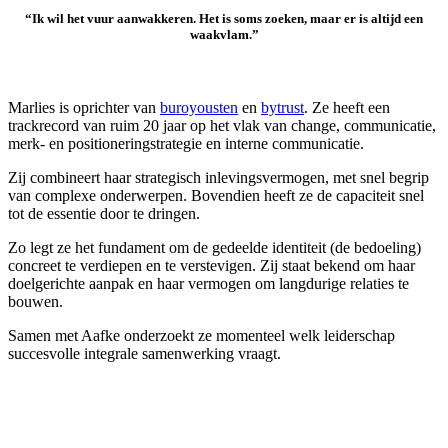
“Ik wil het vuur aanwakkeren. Het is soms zoeken, maar er is altijd een
waakvlam.”
Marlies is oprichter van
buroyousten
en
bytrust
. Ze heeft een
trackrecord van ruim 20 jaar op het vlak van change, communicatie,
merk- en positioneringstrategie en interne communicatie.
Zij combineert haar strategisch inlevingsvermogen, met snel begrip
van complexe onderwerpen. Bovendien heeft ze de capaciteit snel
tot de essentie door te dringen.
Zo legt ze het fundament om de gedeelde identiteit (de bedoeling)
concreet te verdiepen en te verstevigen. Zij staat bekend om haar
doelgerichte aanpak en haar vermogen om langdurige relaties te
bouwen.
Samen met Aafke onderzoekt ze momenteel welk leiderschap
succesvolle integrale samenwerking vraagt.
Wij maken graag ruimte voor u!