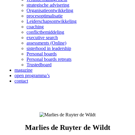
strategische advisering
Organisatieontwikkeling
procesoptimalisatie
Leiderschapsontwikkeling
coaching
conflictbemiddeling
executive search
assessments (Online)
sisterhood in leadership
Personal boards
Personal boards retreats
Trustedboard
magazine
open programma’s
contact
Ruimte om te denken is ruimte om te
doen
Marlies de Ruyter de Wildt