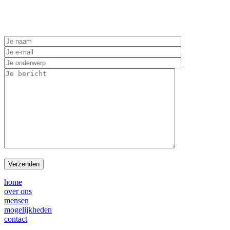
Heeft u vragen of wilt u direct een afspraak maken om de
mogelijkheden van ruimte maken voor u, vul dan het contact
formulier in.
home
over ons
mensen
mogelijkheden
contact