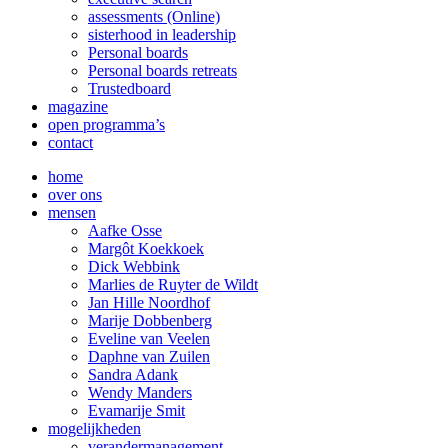
assessments (Online)
sisterhood in leadership
Personal boards
Personal boards retreats
Trustedboard
magazine
open programma’s
contact
home
over ons
mensen
Aafke Osse
Margôt Koekkoek
Dick Webbink
Marlies de Ruyter de Wildt
Jan Hille Noordhof
Marije Dobbenberg
Eveline van Veelen
Daphne van Zuilen
Sandra Adank
Wendy Manders
Evamarije Smit
mogelijkheden
verandermanagement